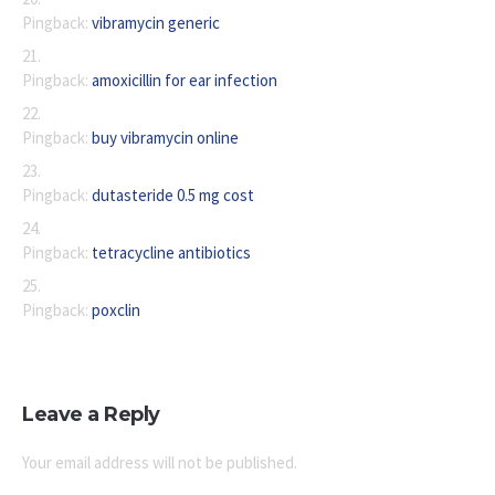
Pingback:
vibramycin generic
Pingback:
amoxicillin for ear infection
Pingback:
buy vibramycin online
Pingback:
dutasteride 0.5 mg cost
Pingback:
tetracycline antibiotics
Pingback:
poxclin
Leave a Reply
Your email address will not be published.