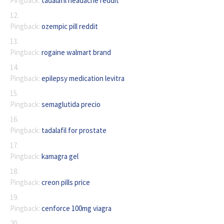
Pingback:
tadalafil headache reddit
Pingback:
ozempic pill reddit
Pingback:
rogaine walmart brand
Pingback:
epilepsy medication levitra
Pingback:
semaglutida precio
Pingback:
tadalafil for prostate
Pingback:
kamagra gel
Pingback:
creon pills price
Pingback:
cenforce 100mg viagra