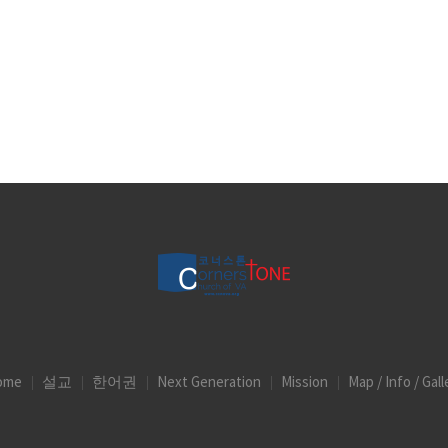
ome
설교
한어권
Next Generation
Mission
Map / Info / Gall