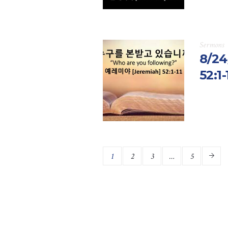
Sermons
8/2
52:1-
1
2
3
…
5