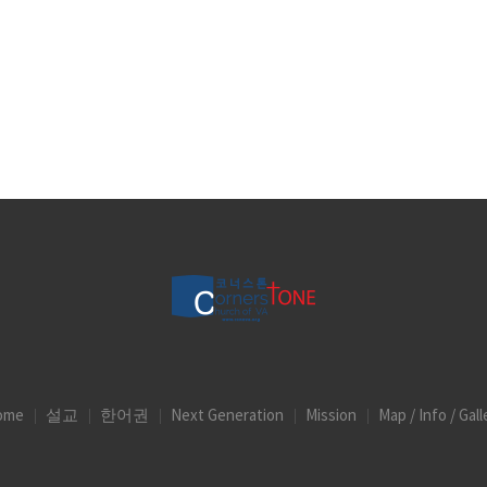
ome
설교
한어권
Next Generation
Mission
Map / Info / Gall