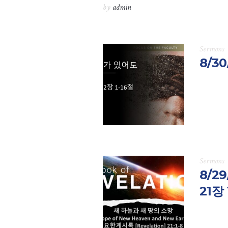
by
admin
Sermons
8/3
Sermons
8/2
21장 