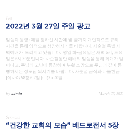
Post
2022년 3월 27일 주일 광고
말씀과 동행 : 매일 정하신 시간에 월-금까지 개인적으로 큐티
시간을 통해 영적으로 성장하시기를 바랍니다. 사순절 특별 새
벽예배가 드려지고 있습니다. 평일 화-금요일은 새벽 6시, 토요
일은 6시 30분입니다. 사순절동안 예배와 말씀을 통해 회개가 일
어나고, 주님의 고난에 동참하며 부활 소망으로 주님과 깊이 동
행하시는 성도님 되시기를 바랍니다. 사순절 금식과 나눔헌금
[이사야 58장 6-7절 ]: $3 x 40일 =...
by
admin
March 27, 2022
Sermons
“건강한 교회의 모습” 베드로전서 5장