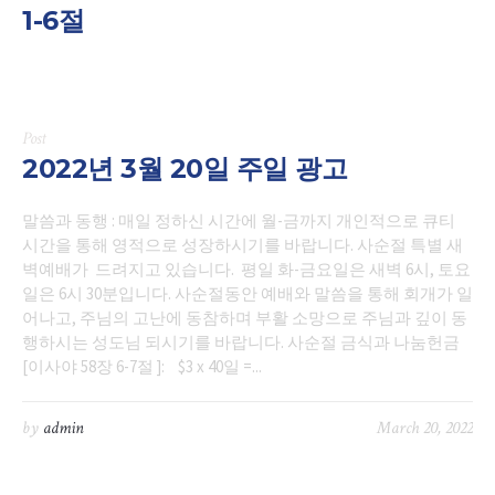
1-6절
Post
2022년 3월 20일 주일 광고
말씀과 동행 : 매일 정하신 시간에 월-금까지 개인적으로 큐티
시간을 통해 영적으로 성장하시기를 바랍니다. 사순절 특별 새
벽예배가 드려지고 있습니다. 평일 화-금요일은 새벽 6시, 토요
일은 6시 30분입니다. 사순절동안 예배와 말씀을 통해 회개가 일
어나고, 주님의 고난에 동참하며 부활 소망으로 주님과 깊이 동
행하시는 성도님 되시기를 바랍니다. 사순절 금식과 나눔헌금
[이사야 58장 6-7절 ]: $3 x 40일 =...
by
admin
March 20, 2022