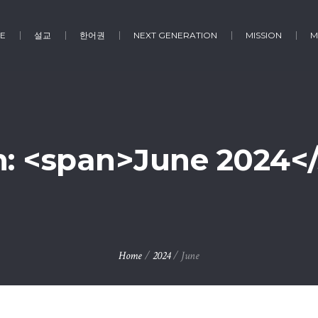
E
설교
한어권
NEXT GENERATION
MISSION
M
: <span>June 2024<
Home
/
2024
/
June