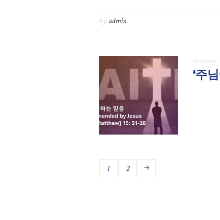
by
admin
Sermons
‘주님
1
2