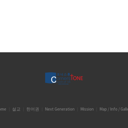
ome
설교
한어권
Next Generation
Mission
Map / Info / Gall