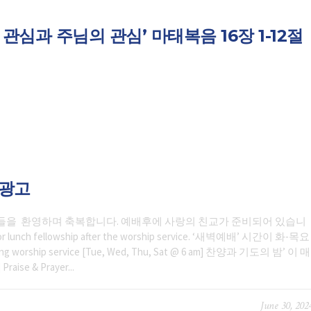
 관심과 주님의 관심’ 마태복음 16장 1-12절
일광고
들을 환영하며 축복합니다. 예배후에 사랑의 친교가 준비되어 있습니
 for lunch fellowship after the worship service. ‘새벽예배’ 시간이 화-목요
rship service [Tue, Wed, Thu, Sat @ 6 am] 찬양과 기도의 밤’ 이 매
e & Prayer...
June 30, 202