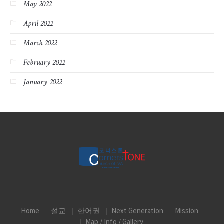
May 2022
April 2022
March 2022
February 2022
January 2022
Home
설교
한어권
Next Generation
Mission
Map / Info / Gallery