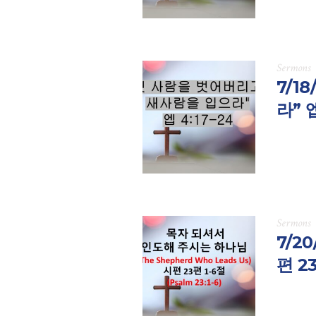
Sermons
7/1
라” 엡
Sermons
7/2
편 2