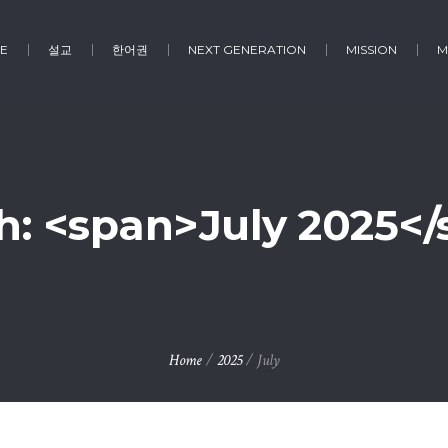
E
설교
한어권
NEXT GENERATION
MISSION
M
: <span>July 2025<
Home
/
2025
/
July