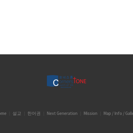
ome
설교
한어권
Next Generation
Mission
Map / Info / Gall