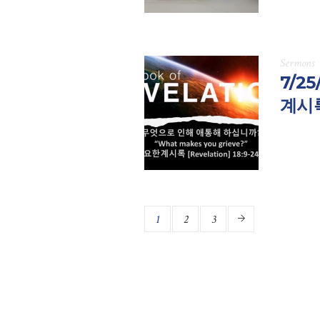
Sermons
7/2
계시록
1
2
3