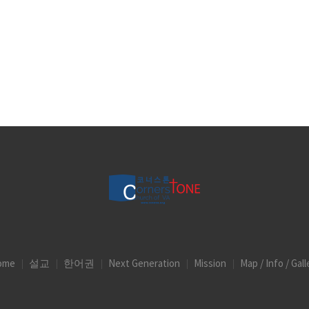
ome
설교
한어권
Next Generation
Mission
Map / Info / Gall