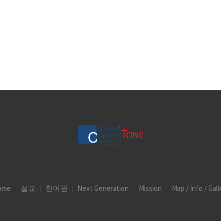
ome
설교
한어권
Next Generation
Mission
Map / Info / Gall