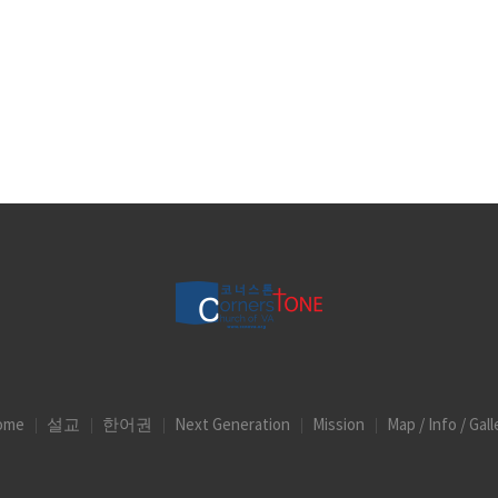
ome
설교
한어권
Next Generation
Mission
Map / Info / Gall