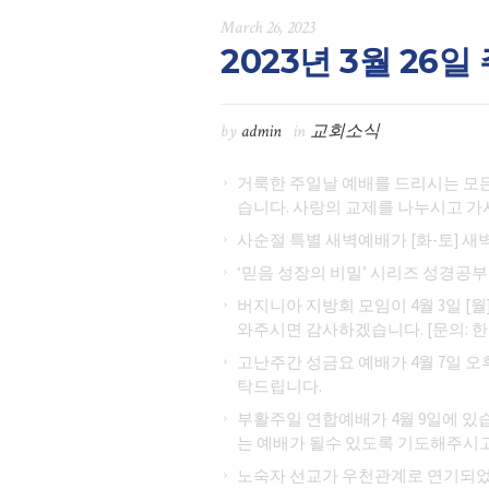
March 26, 2023
2023년 3월 26
by
admin
in
교회소식
거룩한 주일날 예배를 드리시는 모
습니다. 사랑의 교제를 나누시고 가
사순절 특별 새벽예배가 [화-토] 새
‘믿음 성장의 비밀’ 시리즈 성경공부
버지니아 지방회 모임이 4월 3일 [
와주시면 감사하겠습니다. [문의: 한
고난주간 성금요 예배가 4월 7일 오후
탁드립니다.
부활주일 연합예배가 4월 9일에 있
는 예배가 될수 있도록 기도해주시고
노숙자 선교가 우천관계로 연기되었습