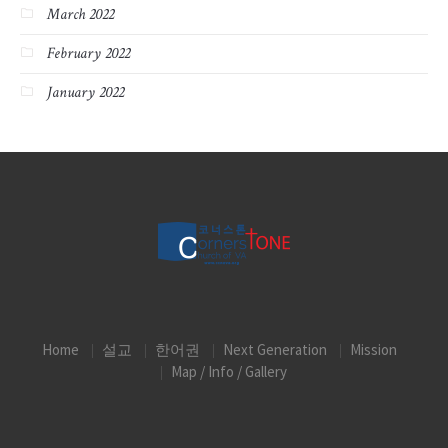
March 2022
February 2022
January 2022
Home
설교
한어권
Next Generation
Mission
Map / Info / Gallery