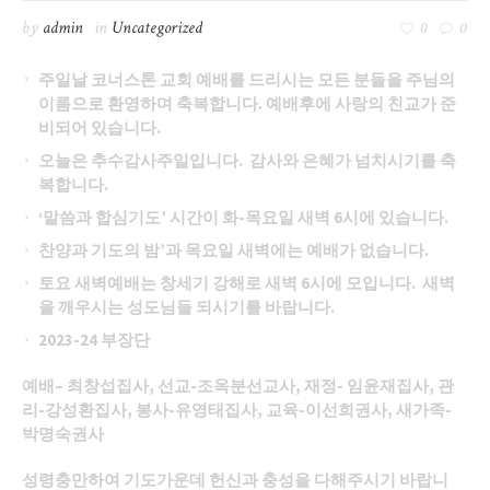
by
admin
in
Uncategorized
0
0
주일날 코너스톤 교회 예배를 드리시는 모든 분들을 주님의
이름으로 환영하며 축복합니다
. 예배후에 사랑의 친교가 준
비되어 있습니다.
오늘은 추수감사주일입니다
. 감사와 은혜가 넘치시기를 축
복합니다.
‘말씀과 합심기도’ 시간이 화-목요일 새벽 6시에 있습니다.
찬양과 기도의 밤
’과 목요일 새벽에는 예배가 없습니다.
토요 새벽예배는 창세기 강해로 새벽
6시에 모입니다. 새벽
을 깨우시는 성도님들 되시기를 바랍니다.
2023-24 부장단
예배
– 최창섭집사, 선교-조옥분선교사, 재정- 임윤재집사, 관
리-강성환집사, 봉사-유영태집사, 교육-이선희권사, 새가족-
박명숙권사
성령충만하여 기도가운데 헌신과 충성을 다해주시기 바랍니