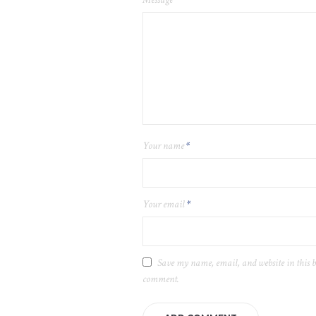
Your name
*
Your email
*
Save my name, email, and website in this b
comment.