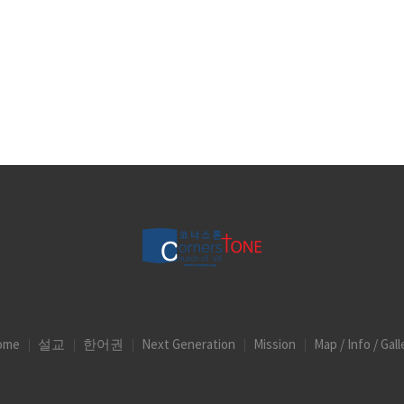
ome
설교
한어권
Next Generation
Mission
Map / Info / Gall