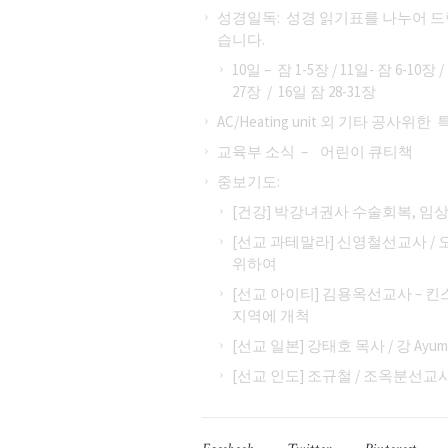
성경일독: 성경 읽기표를 나누어 
습니다.
10일 – 잠 1-5장 / 11일- 잠 6-10장 /
27장 / 16일 잠 28-31장
AC/Heating unit 외 기타 
교육부 소식 – 어린이 큐티책
중보기도:
[건강] 박강녀권사 수술회복, 임
[선교 과테말라] 신영철선교사 /
위하여
[선교 아이티] 김용옥선교사 – 킨스
지역에 개척
[선교 일본] 강태호 목사 / 강 Ay
[선교 인도] 조규철 / 조옥분선교