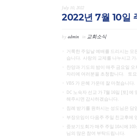
July 10, 2022
2022년 7월 10일
by
admin
in
교회소식
거룩한 주일날 예배를 드리시는 모
습니다. 사랑의 교제를 나누시고 가
찬양과 기도의 밤이 매주 금요일 오
자리에 여러분을 초청합니다. 토요
VBS 가 은혜 가운데 잘 마쳤습니
DC 노숙자 선교 가 7월 16일 [토
해주시면 감사하겠습니다.
침례 받기를 원하시는 성도님은 담임
부장모임이 다음주 주일 친교후에 
중보기도회가 매주 주일 10시에 1
님의 많은 참여 부탁드립니다.