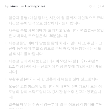
by
admin
in
Uncategorized
0
0
말씀과 동행 : 매일 정하신 시간에 월-금까지 개인적으로 큐티
시간을 통해 영적으로 성장하시기를 바랍니다.
사순절 특별 새벽예배가 드려지고 있습니다. 평일 화-금요일
은 새벽 6시, 토요일은 6시 30분입니다.
사순절동안 예배와 말씀을 통해 회개가 일어나고, 주님의 고
난에 동참하며 부활 소망으로 주님과 깊이 동행하시는 성도
님 되시기를 바랍니다.
사순절 금식과 나눔헌금 [이사야 58장 6-7절 ]: $3 x 40일 =
$120 헌금 [원하시는 선교지에 헌금 봉투에 기입하시기 바랍
니다]
부활주일 [4/17] 까지 한 영혼에게 복음을 전해 전도합시다.
오늘은 교회청소의 날입니다. 예배후에 진행되오니 모든 성
도님의 참여 부탁드립니다. [1시간 청소후 친교가 있겠습니
다]
말씀을 배우는 주중 성경공부에 많은 성도님의 참여를 부탁