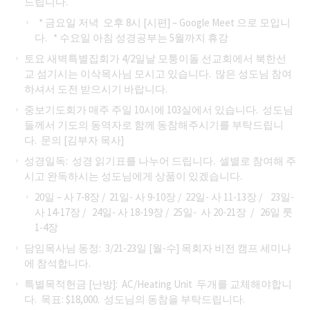
드립니다.
* 금요일 저녁 오후 8시 [시편] – Google Meet 으로 모입니
다. * 수요일 아침 성경공부는 5월까지 휴강
토요 새벽특별집회가 4/2일날 모퉁이돌 선교회에서 북한선
교 섬기시는 이삭목사님 모시고 있습니다. 많은 성도님 참여
하셔서 도전 받으시기 바랍니다.
중보기도회가 매주 주일 10시에 103실에서 있습니다. 성도님
들께서 기도의 동역자로 함께 동참해주시기를 부탁드립니
다. 문의 [김부자 목사]
성경일독: 성경 읽기표를 나누어 드립니다. 셀별로 참여해 주
시고 완독하시는 성도님에게 상품이 있겠습니다.
20일 – 사 7-8장 / 21일- 사 9-10장 / 22일- 사 11-13장 / 23일-
사 14-17장 / 24일- 사 18-19장 / 25일- 사 20-21장 / 26일 룻
1-4장
담임목사님 동정: 3/21-23일 [월-수] 목회자 비전 캠프 세미나
에 참석합니다.
특별목적헌금 [난방]: AC/Heating Unit 두개를 교체해야합니
다. 목표: $18,000. 성도님의 동참을 부탁드립니다.