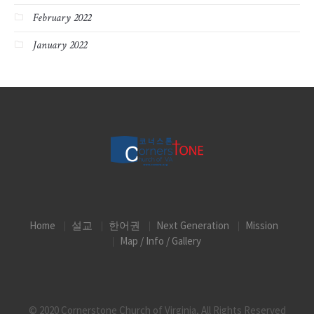
February 2022
January 2022
Home
설교
한어권
Next Generation
Mission
Map / Info / Gallery
© 2020 Cornerstone Church of Virginia, All Rights Reserved