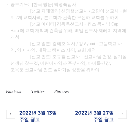
중보기도: [한국 방문] 박명숙집사
[선교 과테말라] 신영철선교사 / 오민아 선교사 – 현
지 7개 교회사역, 본교회가 건축한 모센하 교회를 위하여
[선교 아이티] 김용옥선교사 – 킨스 목사님 Cap
Haiti 에 교회 개척과 건축을 위해, 삐엘 전도사 제레미 지역에
개척
[선교 일본] 강태호 목사 / 강 Ayumi – 고등학교 사
역, 영어 사역, 대학교 캠퍼스 사역, 교회 개척
[선교 인도] 조규철 선교사 – 선교사님 건강, 섬기실
선생님 찾는것, 어린이사역과 주부사역, 아이들건강,
조옥분 선교사님 인도 돌아가실 상황을 위하여
Facebook
Twitter
Pinterest
2022년 3월 13일
2022년 3월 27일
주일 광고
주일 광고