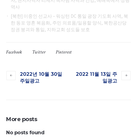
자, 현지사역자 리제시 목사님 사역과 건강, 예배속에서 성령
역사
[북한] 이중인 선교사 – 워싱턴 DC 통일 광장 기도회 사역, 북
한 동포 영혼 복음화, 주민 의료품/일용할 양식, 북한공산당
정권 붕괴와 통일, 지하교회 성도들 보호
Facebook
Twitter
Pinterest
2022년 10월 30일
2022 11월 13일 주
주일광고
일광고
More posts
No posts found