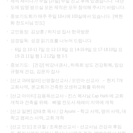
제직 세미나가 주일 [27일] 주일 친교 후에 있겠습니다. 내년
도에 임명 받으실 모든 제직은 모두 참석해 주시기 바랍니다.
중보기도회가 매주 주일 10시에 103실에서 있습니다. [백현
화 전도사님 인도]
교인동정: 김상훈 / 하지성 집사 한국방문
성경일독: 성경 읽기표를 나누어 드립니다.
6일 요 10-11 7일 요 12-13 8일 요 14-16 9일 요 17-18 10일 요
19-21 11일 행 1-2 12일 행 3-5
중보기도: [건강] 박강녀권사 , 하옥희 성도 건강회복, 임상
규형제 건강, 김문자 집사
[선교 과테말라] 신영철선교사 / 오민아 선교사 – 현지 7개
교회사역, 본교회가 건축한 모센하교회를 위하여
[선교 아이티] 김용옥선교사 – 킨스 목사님 Cap Haiti 에 교회
개척과 건축을 위해. 삐엘 전도사 제레미 지역에 개척
[선교 일본] 강태호 목사 / 강 Ayumi – 학교 사역, 영어 사역, 대
학교 캠퍼스 사역, 교회 개척
[선교 인도] 조규철 / 조옥분선교사 – 선교사님 건강과 후임