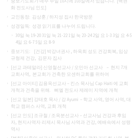
중보기도회가 매주 주일 10시에 103실에서 있습니다. [백현
화 전도사님 인도]
교인동정: 김상훈 / 하지성 집사 한국방문
성경일독: 성경 읽기표를 나누어 드립니다.
30일 눅 19-20 31일 눅 21-22 1일 눅 23-24 2일 요 1-3 3일 요 4-5
4일 요 6-7 5일 요 8-9
중보기도: [건강] 박강녀권사 , 하옥희 성도 건강회복, 임상
규형제 건강, 김문자 집사
[선교 과테말라] 신영철선교사 / 오민아 선교사 – 현지 7개
교회사역, 본교회가 건축한 모센하교회를 위하여
[선교 아이티] 김용옥선교사 – 킨스 목사님 Cap Haiti 에 교회
개척과 건축을 위해. 삐엘 전도사 제레미 지역에 개척
[선교 일본] 강태호 목사 / 강 Ayumi – 학교 사역, 영어 사역, 대
학교 캠퍼스 사역, 교회 개척
[선교 인도] 조규철 / 조옥분선교사 – 선교사님 건강과 후임
자, 현지사역자 리제시 목사님 사역과 건강, 예배속에서 성령
역사