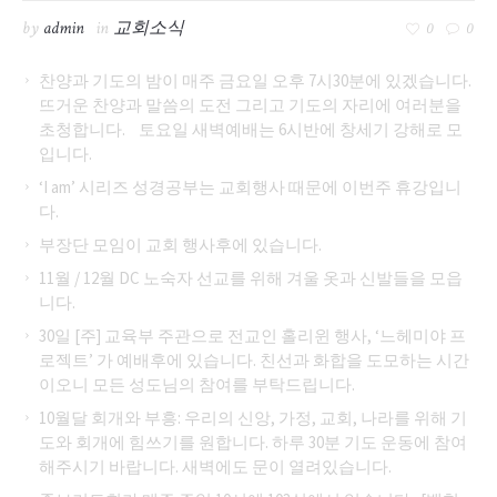
by
admin
in
교회소식
0
0
찬양과 기도의 밤이 매주 금요일 오후 7시30분에 있겠습니다.
뜨거운 찬양과 말씀의 도전 그리고 기도의 자리에 여러분을
초청합니다. 토요일 새벽예배는 6시반에 창세기 강해로 모
입니다.
‘I am’ 시리즈 성경공부는 교회행사 때문에 이번주 휴강입니
다.
부장단 모임이 교회 행사후에 있습니다.
11월 / 12월 DC 노숙자 선교를 위해 겨울 옷과 신발들을 모읍
니다.
30일 [주] 교육부 주관으로 전교인 홀리윈 행사, ‘느헤미야 프
로젝트’ 가 예배후에 있습니다. 친선과 화합을 도모하는 시간
이오니 모든 성도님의 참여를 부탁드립니다.
10월달 회개와 부흥: 우리의 신앙, 가정, 교회, 나라를 위해 기
도와 회개에 힘쓰기를 원합니다. 하루 30분 기도 운동에 참여
해주시기 바랍니다. 새벽에도 문이 열려있습니다.