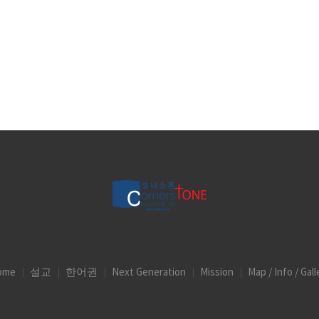
ome
설교
한어권
Next Generation
Mission
Map / Info / Gall