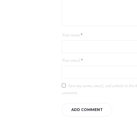
Your name
*
Your email
*
Save my name, email, and website in this b
comment.