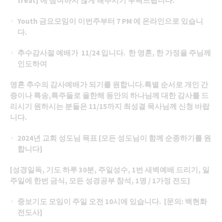
treat]
에 참여하지 않게 해주시기 부탁드립니다.
Youth 금요모임이 이번주부터 7 PM 에 온라인으로 있습니
다.
추수감사절
예배가
11/24 입니다.
한 영혼, 한 가정을 주님께
인도하여
영혼 추수의 감사예배가 되기를 원합니다.특별 순서로 개인 간
증이나 특송,특주들로 올한해 동안의 하나님께 대한 감사를 드
리시기 원하시는 분들은 11/15까지 최성결 목사님께 신청 바랍
니다.
2024
년 교회 성도님 목표
[
모든 성도님이 함께 순종하기를 원
합니다]
[
성경일독
,
기도 하루
30
분,
주일성수,
1번 새벽예배
드리기
,
일
주일에 한번 금식,
모든 성경공부 참석,
1
명
/ 1
가정 전도]
중보기도 모임이 주일 오전 10시에 있습니다. [문의: 백현화
전도사]