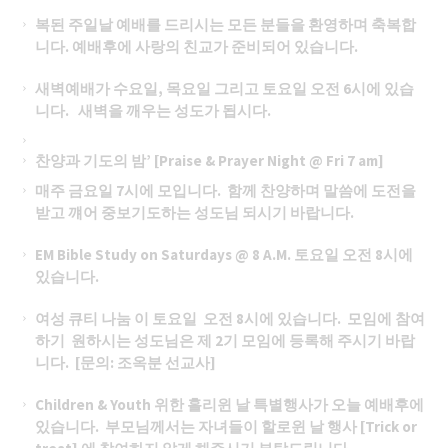
복된 주일날
예배를 드리시는 모든 분들을 환영하며 축복합
니다. 예배후에 사랑의 친교가 준비되어 있습니다.
새벽예배가 수요일, 목요일 그리고 토요일 오전 6시에 있습
니다.
새벽을 깨우는 성도가 됩시다.
찬양과 기도의 밤’ [Praise & Prayer Night @ Fri 7 am]
매주 금요일 7시에 모입니다. 함께 찬양하며 말씀에 도전을
받고 꺠어 중보기도하는 성도님 되시기 바랍니다.
EM Bible Study on Saturdays @ 8 A.M.
토요일
오전
8
시에
있습니다
.
여성
큐티
나눔
이
토요일
오전
8
시에
있습니다
.
모임에
참여
하기
원하시는
성도님은
제
2
기
모임에
등록해
주시기
바랍
니다
. [
문의
:
조옥분
선교사
]
Children & Youth 위한
홀리윈 날 특별행사가 오늘
예배후에
있습니다. 부모님께서는 자녀들이 할로윈 날
행사
[Trick or