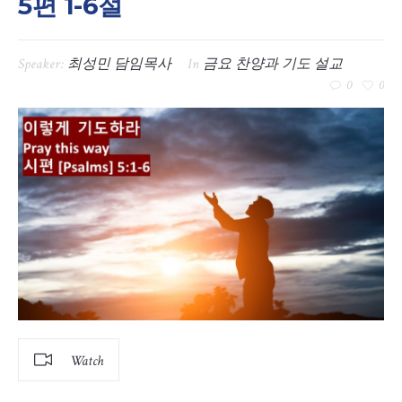
5편 1-6절
Speaker:
최성민 담임목사
In
금요 찬양과 기도 설교
0
0
Watch