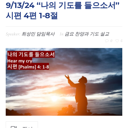
9/13/24 “나의 기도를 들으소서”
시편 4편 1-8절
Speaker:
최성민 담임목사
In
금요 찬양과 기도 설교
0
0