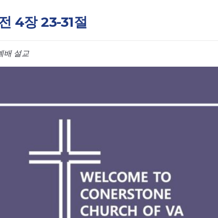
 4장 23-31절
예배 설교