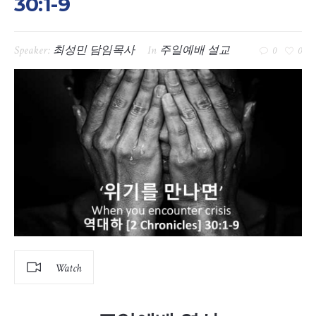
30:1-9
Speaker:
최성민 담임목사
In
주일예배 설교
0
0
Watch