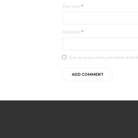
Your name
*
Your email
*
Save my name, email, and website in this 