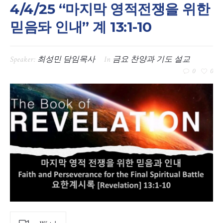
4/4/25 “마지막 영적전쟁을 위한
믿음돠 인내” 계 13:1-10
Speaker:
최성민 담임목사
In
금요 찬양과 기도 설교
0
0