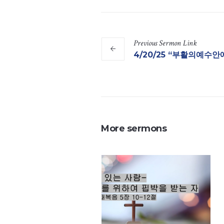
Previous
Sermon
Link
4/20/25 “부활의예수안에
More sermons