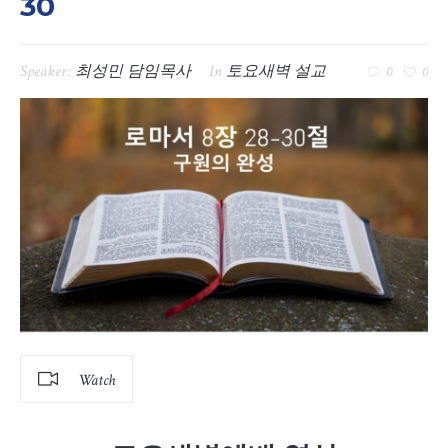
30
Speaker:
최성민 담임목사
In
토요새벽 설교
0
0
Watch