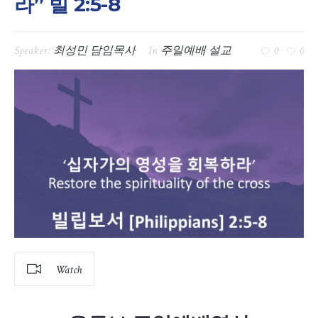
라” 빌 2:5-8
Speaker:
최성민 담임목사
In
주일예배 설교
0
0
Watch