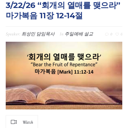
3/22/26 “회개의 열매를 맺으라”
마가복음 11장 12-14절
Speaker:
최성민 담임목사
In
주일예배 설교
0
0
Watch