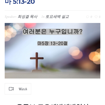
마 5:13-20
Speaker:
최성결 목사
In
토요새벽 설교
0
0
Watch