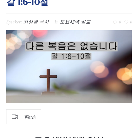
갈 1:6-10절
Speaker:
최성결 목사
In
토요새벽 설교
0
0
Watch