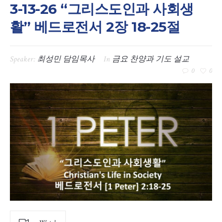
3-13-26 “그리스도인과 사회생
활” 베드로전서 2장 18-25절
Speaker:
최성민 담임목사
In
금요 찬양과 기도 설교
0
0