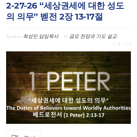
2-27-26 “세상권세에 대한 성도
의 의무” 벧전 2장 13-17절
Speaker:
최성민 담임목사
In
금요 찬양과 기도 설교
0
0