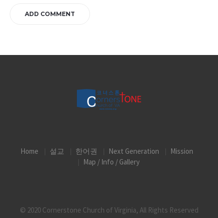
Home
설교
한어권
Next Generation
Mission
Map / Info / Gallery
© 2020 Cornerstone Church of Virginia, All Rights Reserved