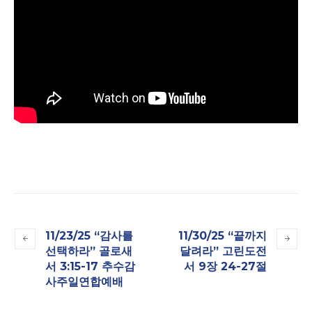
11/23/25 “감사를
11/30/25 “끝까지
선택하라” 골로새
달려라” 고린도전
서 3:15-17 추수감
서 9장 24-27절
사주일연합예배