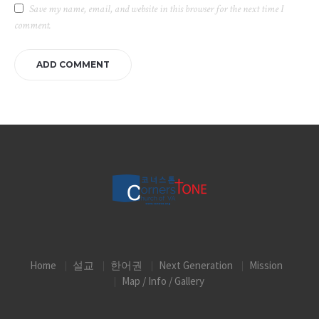
Save my name, email, and website in this browser for the next time I
comment.
Home
설교
한어권
Next Generation
Mission
Map / Info / Gallery