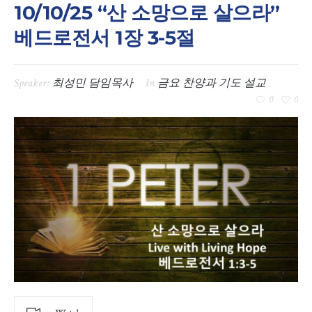
10/10/25 “산 소망으로 살으라”
베드로전서 1장 3-5절
Speaker:
최성민 담임목사
In
금요 찬양과 기도 설교
0
0