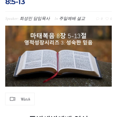
8:5-13
Speaker:
최성민 담임목사
In
주일예배 설교
0
0
Watch