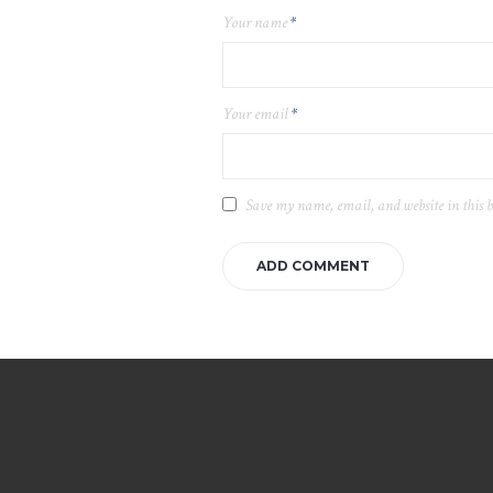
Your name
*
Your email
*
Save my name, email, and website in this 