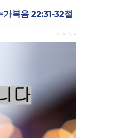
가복음 22:31-32절
0
0