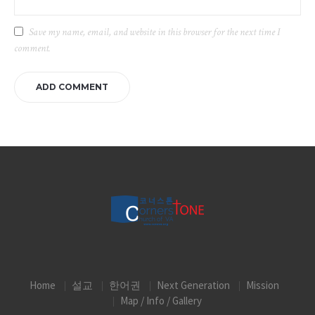
Save my name, email, and website in this browser for the next time I
comment.
Home
설교
한어권
Next Generation
Mission
Map / Info / Gallery