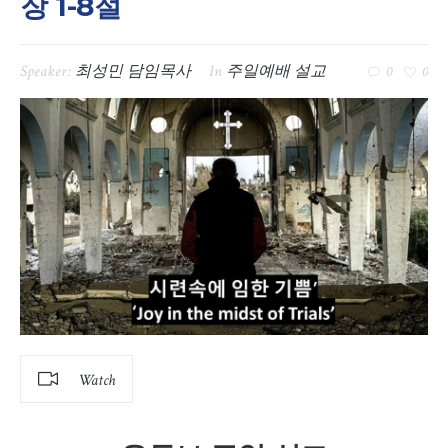
장 1-8절
Speaker:
최성민 담임목사
In
주일예배 설교
0
0
Watch