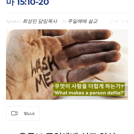
마 15:10-20
Speaker:
최성민 담임목사
In
주일예배 설교
0
0
Watch