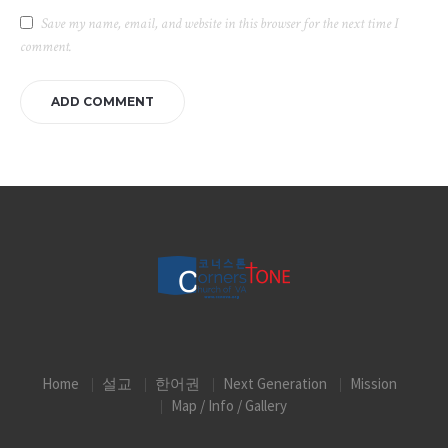
Save my name, email, and website in this browser for the next time I
comment.
Home
설교
한어권
Next Generation
Mission
Map / Info / Gallery