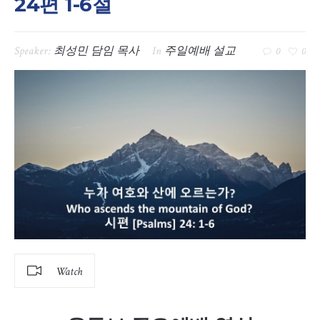
24편 1-6절
Speaker:
최성민 담임 목사
In
주일예배 설교
0
0
Watch