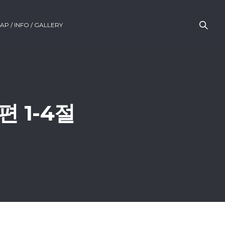
AP / INFO / GALLERY
편 1-4절