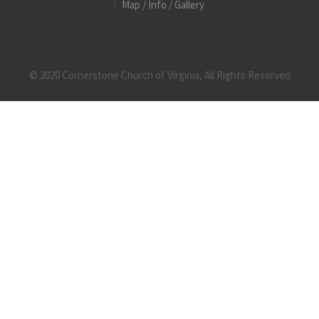
Map / Info / Gallery
© 2020 Cornerstone Church of Virginia, All Rights Reserved
15
May, 2026
2026년 5월 17일 주일광고
by
admin
in
Uncategorized
0
0