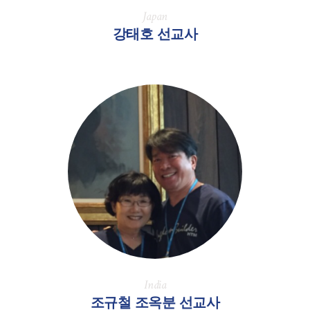
Japan
강태호 선교사
India
조규철 조옥분 선교사