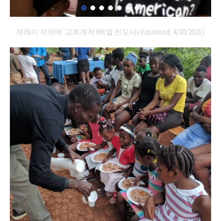
제레미 지역에 교회개척 (삐엘 전도사) (Updated: 4/30/2021)