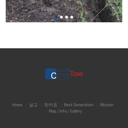
Home
설교
한어권
Next Generation
Mission
Map / Info / Gallery