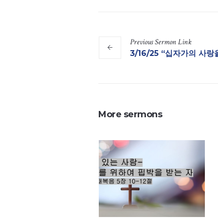
Previous
Sermon
Link
3/16/25 “십자가의 사랑
More sermons